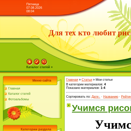
Пятница
07.08.2026
08:04
Для тех кто любит рис
Каталог статей »
Главная
»
Статьи
»
Мои статьи
Меню сайта
В категории материалов
:
4
Показано материалов
:
1-4
Главная
Каталог статей
Сортировать по
:
Дате
·
Названию
·
Рейти
Фотоальбомы
Учимся рисо
Учимс
Категории раздела