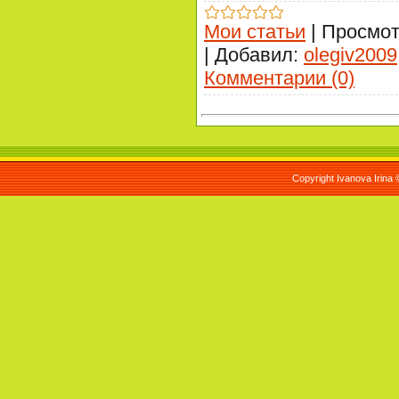
Мои статьи
|
Просмот
|
Добавил:
olegiv2009
Комментарии (0)
Copyright Ivanova Irina