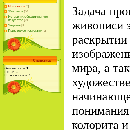
Задача про
Мои статьи
[4]
Живопись
[10]
История изобразительного
живописи 
искусства
[49]
Задания
[8]
Прикладное искусство
[1]
раскрытии 
изображен
Статистика
мира, а та
Онлайн всего:
1
Гостей:
1
Пользователей:
0
художестве
начинающе
понимания
колорита и