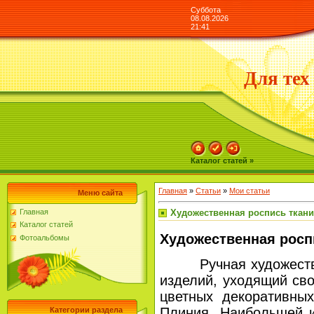
Суббота
08.08.2026
21:41
Для тех
Каталог статей »
Главная
»
Статьи
»
Мои статьи
Меню сайта
Художественная роспись ткани.
Главная
Каталог статей
Художественная роспи
Фотоальбомы
Ручная художественн
изделий, уходящий св
цветных декоративны
Плиния. Наибольшей и
Категории раздела