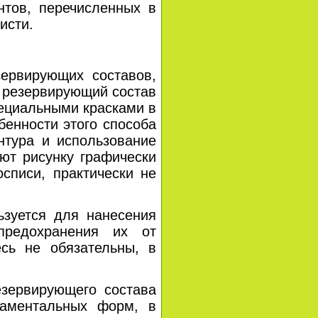
ов, перечисленных в
исти.
вирующих составов,
е резервирующий состав
специальными красками в
бенности этого способа
нтура и использование
ют рисунку графически
списи, практически не
уется для нанесения
предохранения их от
есь не обязательны, в
ервирующего состава
наментальных форм, в