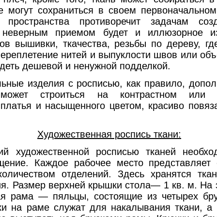
е могут сохраниться в своем первоначальном
й пространства противоречит задачам соз
 неверным приемом будет и иллюзорное и
ов вышивки, ткачества, резьбы по дереву, г
ереплетение нитей и выпуклости швов или об
ядеть дешевой и ненужной подделкой.
 изделия с росписью, как правило, дополн
 может строиться на контрастном или т
платья и насыщенного цветом, красиво повяз
Художественная роспись ткани:
ественной росписью тканей необходи
ение. Каждое рабочее место представляет 
оличеством отделений. Здесь хранятся тка
я. Размер верхней крышки стола— 1 кв. м. На 
я рама — пяльцы, состоящие из четырех бр
ки на раме служат для накалывания ткани, а