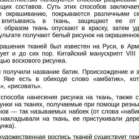
щих составов. Суть этих способов заключает
е окрашиванию, покрываются различными 
 впитываясь в ткань, защищают ее от 
 образом ткань опускают в краску, затем 
езультате получают белый рисунок на окрашенно
ия тканей был известен на Руси, в Арме
ет и до сих пор. Китайский манускрипт VIII
щью воскового рисунка.
учили название батик. Происхождение и з
а Яве есть в обиходе слово «амбатик», кот
», «рисовать».
ба нанесения рисунка на ткань, также с 
унки на тканях, получаемые при помощи резны
ов — так называемых набоек (от слова «наби
 накладывали на ткань, ее пристукивали де
унка).
жественная роспись тканей существует пр