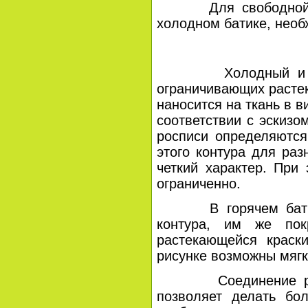
Для свободной росп
холодном батике, необ
Холодный и горячи
ограничивающих растек
наносится на ткань в в
соответствии с эскизо
росписи определяются
этого контура для ра
четкий характер. При
ограниченно.
В горячем батике р
контура, им же пок
растекающейся краски
рисунке возможны мягк
Соединение различн
позволяет делать бо