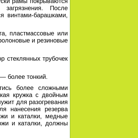
уски рамы покрываются
 загрязнения. После
ся винтами-барашками,
, пластмассовые или
ролоновые и резиновые
 стеклянных трубочек
 — более тонкий.
сь более сложными
ская кружка с двойным
лужит для разогревания
Для нанесения резерва
ожи и каталки, медные
ожи и каталки, должны