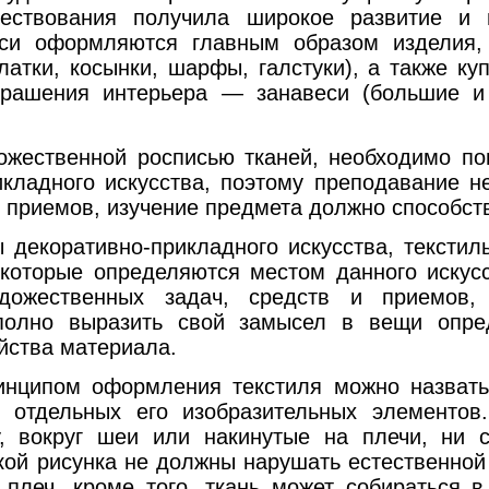
ествования получила широкое развитие и 
иси оформляются главным образом изделия
атки, косынки, шарфы, галстуки), а также ку
рашения интерьера — занавеси (большие и 
енной росписью тканей, необходимо помн
кладного искусства, поэтому преподавание н
 приемов, изучение предмета должно способств
ративно-прикладного искусства, текстиль
которые определяются местом данного искусс
удожественных задач, средств и приемов,
полно выразить свой замысел в вещи опред
ойства материала.
м оформления текстиля можно назвать п
 отдельных его изобразительных элементов.
у, вокруг шеи или накинутые на плечи, ни 
кой рисунка не должны нарушать естественной
плеч, кроме того, ткань может собираться в