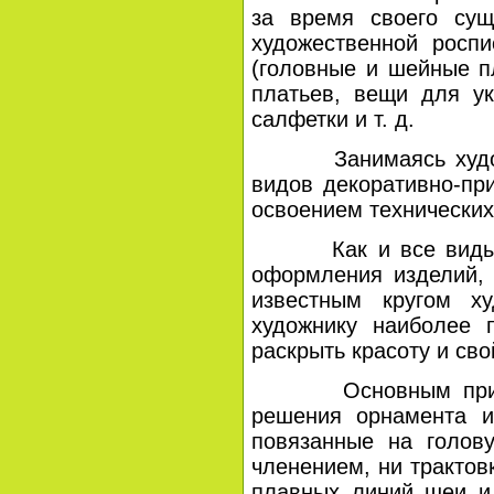
за время своего сущ
художественной росп
(головные и шейные пл
платьев, вещи для ук
салфетки и т. д.
Занимаясь художеств
видов декоративно-при
освоением технических
Как и все виды деко
оформления изделий, 
известным кругом х
художнику наиболее 
раскрыть красоту и св
Основным принципо
решения орнамента и
повязанные на голов
членением, ни трактов
плавных линий шеи и 