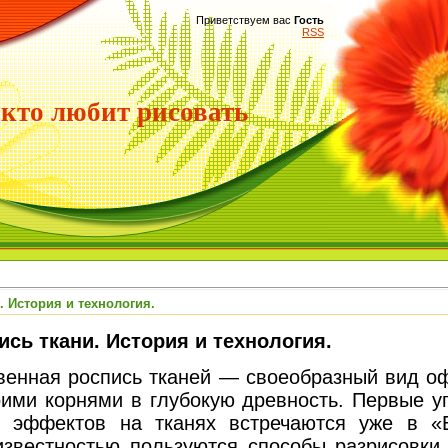
Приветствуем вас
Гость
RSS
 кто любит рисовать
 История и технология.
сь ткани. История и технология.
ая роспись тканей — своеобразный вид оф
оими корнями в глубокую древность. Первые у
х эффектов на тканях встречаются уже в «Е
звестностью пользуются способы разрисовки