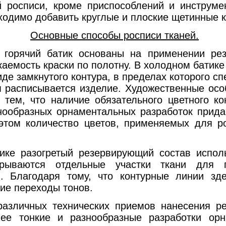
иси, кроме приспособлений и инструмент
ходимо добавить круглые и плоские щетинные к
Основные способы росписи тканей.
й батик основаны на применении резер
аемость краски по полотну. В холодном батик
иде замкнутого контура, в пределах которого 
м расписывается изделие. Художественные осо
 тем, что наличие обязательного цветного ко
знообразных орнаментальных разработок прида
 этом количество цветов, применяемых для ро
азогретый резервирующий состав использ
рываются отдельные участки ткани для 
. Благодаря тому, что контурные линии зд
ие переходы тонов.
ых технических приемов нанесения рез
лее тонкие и разнообразные разработки ор