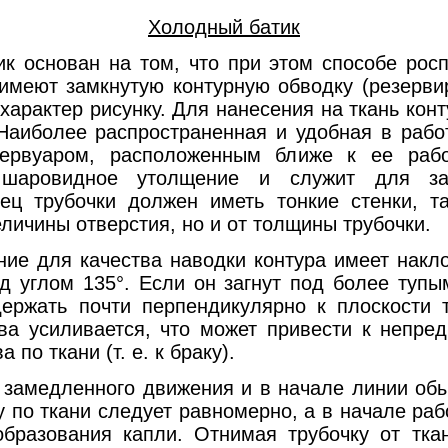
Холодный батик
ован на том, что при этом способе роспи
, имеют замкнутую контурную обводку
(резерви
характер рисунку.
Для нанесения на ткань кон
Наиболее распространенная и удобная в работ
ервуаром, расположенным ближе к ее рабо
 шаровидное утолщение и служит для за
нец трубочки должен иметь тонкие стенки, т
еличины отверстия, но и от толщины трубочки.
я качества наводки контура имеет наклон 
д углом 135°. Если он загнут под более тупы
держать почти перпендикулярно к плоскости 
ва усиливается, что может привести к непре
по ткани (т. е. к браку).
дленного движения и в начале линии обыч
у по ткани следует равномерно, а в начале раб
образования капли. Отнимая трубочку от тка