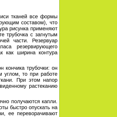
си тканей все формы
рующим составом), что
тура рисунка применяют
е трубочка с загнутым
чей части. Резервуар
паса резервирующего
ак как ширина контура
кончика трубочки: он
м углом, то при работе
ткани. При этом напор
двиденному растеканию
но получаются капли.
оты быстро опускать на
ни, ее переворачивают