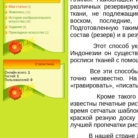
различных резервирую
Мои статьи
[4]
Живопись
ткани, не подлежащи
[10]
История изобразительного
воском, последние,
искусства
[49]
Подготовленную таким
Задания
[8]
Прикладное искусство
[1]
состав (резерв) и в р
Этот способ украшен
Индонезии он существу
росписи тканей с помо
Статистика
Все эти способы пол
Онлайн всего:
1
Гостей:
1
точно неизвестно. Н
Пользователей:
0
«гравировать», «писать
Кроме такого спосо
известны печатные рис
время сетчатых шаблон
краской резную доску
лучшей пропечатки рис
В нашей стране худо