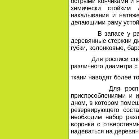
острыми кончиками и 
химически стойким 
накалывания и натяже
делающими раму устой
В запасе у работаю
деревянные стержни д
губки, колонковые, бар
Для росписи способо
различного диаметра с
ткани наводят более т
Для росписи спос
приспособлениями и и
дном, в котором помещ
резервирующего соста
необходим набор разл
воронки с отверстиям
надеваться на деревян