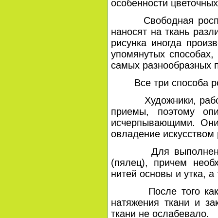
особенности цветочных
Свободная роспись п
наносят на ткань разл
рисунка иногда произ
упомянутых способах,
самых разнообразных п
Все три способа рос
Художники, работающ
приемы, поэтому оп
исчерпывающими. Они
овладение искусством 
Для выполнения все
(пялец), причем необ
нитей основы и утка, 
После того как ткан
натяжения ткани и за
ткани не ослабевало.