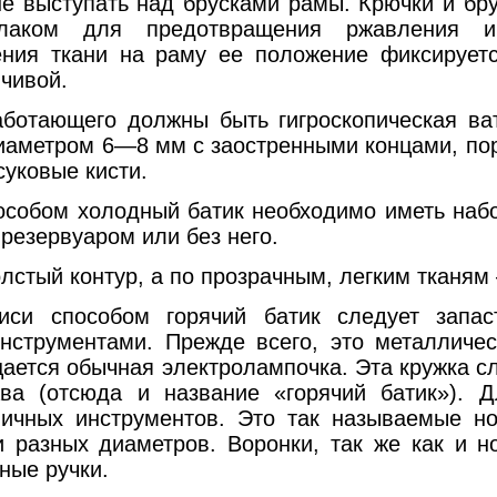
не выступать над брусками рамы. Крючки и бр
лаком для предотвращения ржавления и
ния ткани на раму ее положение фиксирует
чивой.
щего должны быть гигроскопическая вата
иаметром 6—8 мм с заостренными концами, по
суковые кисти.
м холодный батик необходимо иметь набор
 резервуаром или без него.
олстый контур, а по прозрачным, легким тканям
обом горячий батик следует запасти
нструментами. Прежде всего, это металличе
ается обычная электролампочка. Эта кружка с
ва (отсюда и название «горячий батик»). 
ичных инструментов. Это так называемые н
и разных диаметров. Воронки, так же как и н
ные ручки.