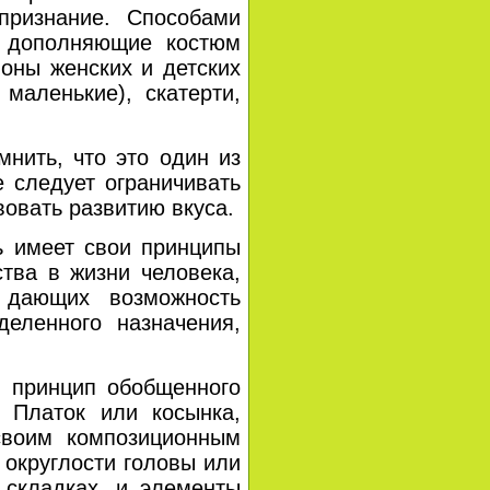
признание. Способами
, дополняющие костюм
поны женских и детских
маленькие), скатерти,
ить, что это один из
е следует ограничивать
овать развитию вкуса.
 имеет свои принципы
тва в жизни человека,
 дающих возможность
еленного назначения,
ринцип обобщенного
 Платок или косынка,
своим композиционным
 округлости головы или
 складках, и элементы