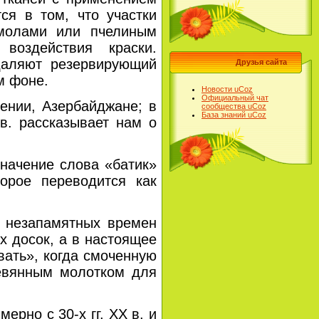
ся в том, что участки
смолами или пчелиным
воздействия краски.
удаляют резервирующий
Друзья сайта
м фоне.
Новости uCoz
Официальный чат
нии, Азербайджане; в
сообщества uCoz
База знаний uCoz
 в. рассказывает нам о
начение слова
«батик»
орое переводится как
незапамятных времен
х досок, а в настоящее
вать», когда смоченную
ревянным молотком для
имерно с
30-х гг. XX в. и