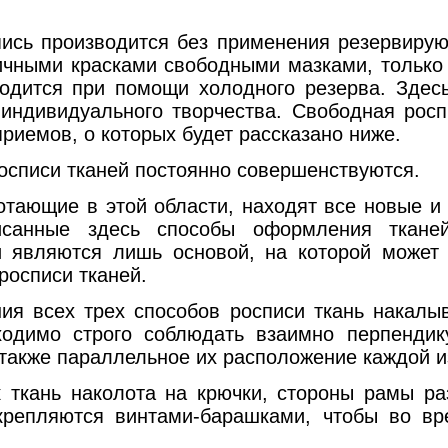
роизводится без применения резервирующ
ичными красками свободными мазками, только
водится при помощи холодного резерва. Здес
 индивидуального творчества. Свободная росп
риемов, о которых будет рассказано ниже.
писи тканей постоянно совершенствуются.
ие в этой области, находят все новые и 
исанные здесь способы оформления тканей
 являются лишь основой, на которой может 
росписи тканей.
х трех способов росписи ткань накалыва
ходимо строго соблюдать взаимно перпенди
а также параллельное их расположение каждой и
ь наколота на крючки, стороны рамы раз
крепляются винтами-барашками, чтобы во в