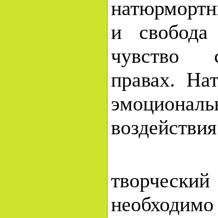
натюрмортн
и свобода
чувство 
правах. На
эмоционал
воздействия
Для тог
творчески
необходи