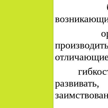
беглост
возникающи
оригина
произво
отличающие
гибкость, 
развиват
заимствован