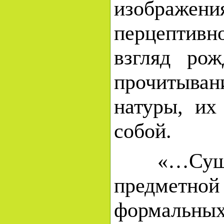
изображ
перцептив
взгляд ро
прочитыва
натуры, и
собой.
«…Сущн
предметно
формальных