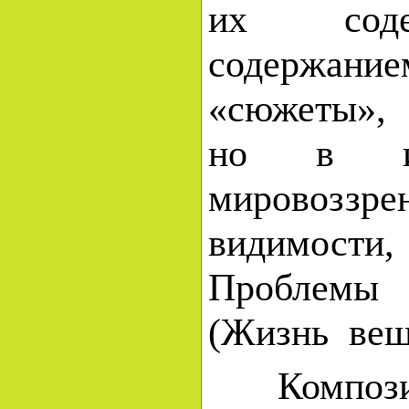
их сод
содержани
«сюжеты», 
но в из
мировоззре
видимости
Проблемы
(Жизнь веще
Композици