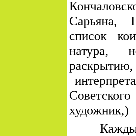
Кончаловс
Сарьяна, 
список ко
натура, 
раскры
интерпрет
Советског
художник,)
Каждый и