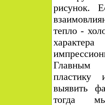
рисунок. 
взаимовлия
тепло - хол
характер
импрессио
Главным 
пластику 
выявить фа
тогда мы