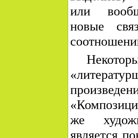
или вооб
новые свя
соотношени
Некоторые
«литератур
произведе
«Композици
же художн
является п