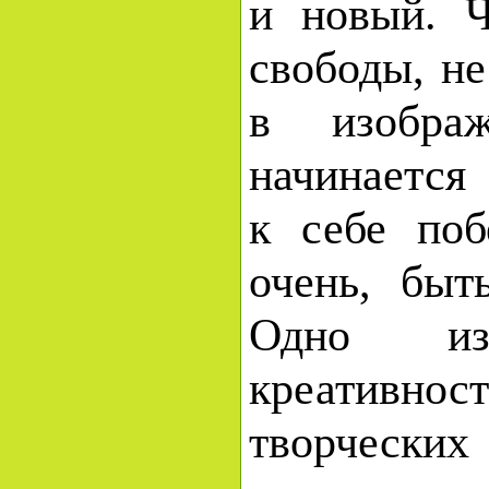
и новый. 
свободы, не
в изобра
начинается
к себе по
очень, быт
Одно из
креативнос
творческ