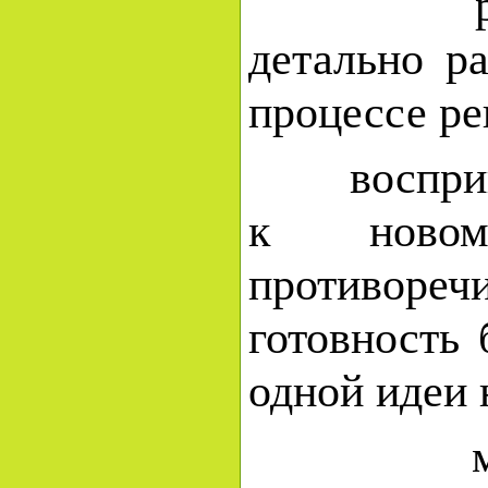
разработ
детально р
процессе ре
восприимч
к новом
противоре
готовност
одной идеи 
метафор