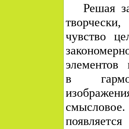
Решая зад
творчески
чувство це
закономер
элементов 
в гарм
изображени
смысловое
появляетс