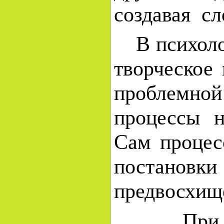
создавая с
В психолог
творческое
проблемно
процессы н
Сам процес
постановк
предвосхище
При объя