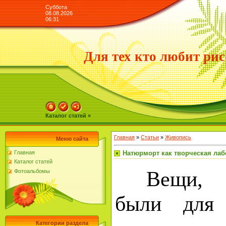
Суббота
08.08.2026
06:31
Для тех кто любит рис
Каталог статей »
Главная
»
Статьи
»
Живопись
Меню сайта
Натюрморт как творческая ла
Главная
Каталог статей
Вещи, о
Фотоальбомы
были для 
Категории раздела