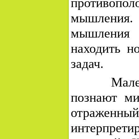
противоп
мышления. 
мышления 
находить н
задач.
Маленькие
познают ми
отраже
интерпрети