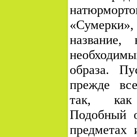
натюрморт
«Сумерки»
название,
необходимых
образа. П
прежде все
так, как
Подобный о
предметах и