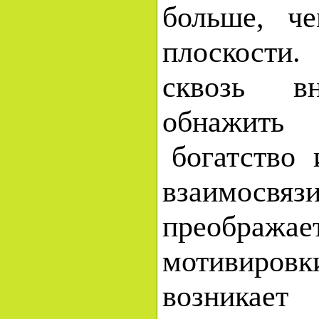
больше, ч
плоскости.
сквозь в
обнажить 
богатство 
взаимосвя
преобра
мотивиров
возник