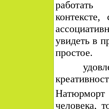
работать
контексте,
ассоциат
увидеть в п
простое.
удовлетво
креативност
Натюрморт 
человека, т