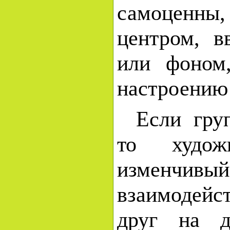
самоценны
центром, в
или фоном
настроению
Если груп
то худож
изменчив
взаимодей
друг на д