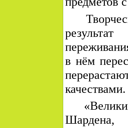
предметов с
Творческо
результат
переживан
в нём пер
перераст
качествами.
«Великих 
Шардена,