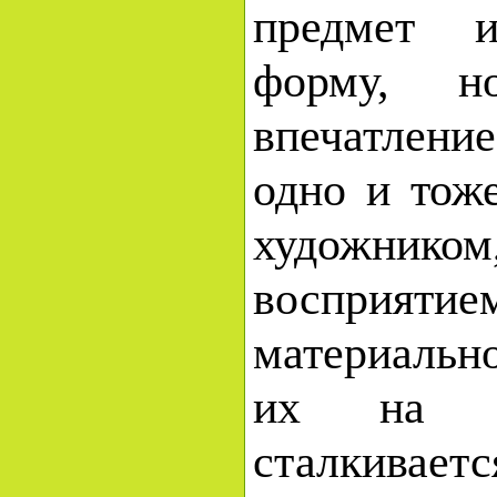
предмет и
форму, н
впечатление
одно и то
художнико
восприяти
материальн
их на б
сталкив