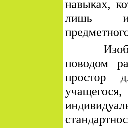
навыках, к
лишь инс
предметного
Изображе
поводом р
простор д
учащегос
индивидуа
стандартно