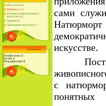
приложения
Мои статьи
[4]
сами служ
Живопись
[10]
История изобразительного
искусства
[49]
Натюрмо
Задания
[8]
Прикладное искусство
[1]
демократи
искусстве.
Статистика
Онлайн всего:
1
Постижен
Гостей:
1
Пользователей:
0
живописного
с натюрмо
понятных