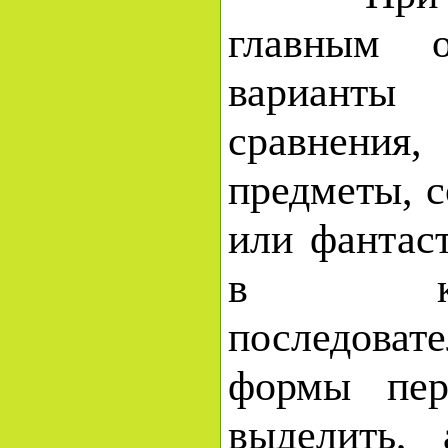
главным о
варианты
сравнени
предметы, 
или фантас
в карт
последов
формы пер
выделить,