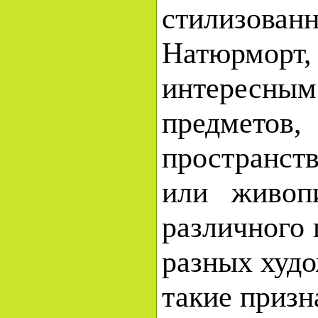
стилизова
Натюрмор
интересн
предмето
пространств
или живоп
различного 
разных худ
такие призн