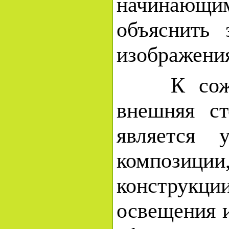
начинающи
объяснить 
изображения
К сожале
внешняя ст
является 
композиц
конструкции
освещения и