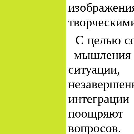
изображен
творческим
С целью с
мышления м
ситуации,
незаверше
интеграци
поощряют 
вопросов.