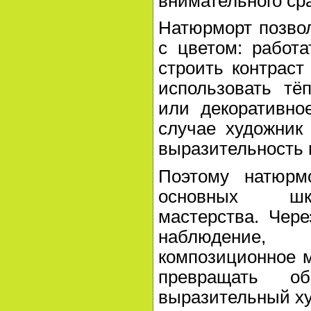
внимательного ср
Натюрморт позво
с цветом: работ
строить контраст
использовать тё
или декоративно
случае художник 
выразительность 
Поэтому натюрм
основных шко
мастерства. Чере
наблюдение
композиционное 
превращать о
выразительный ху