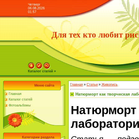
Четверг
06.08.2026
01:57
Для тех кто любит рис
Каталог статей »
Главная
»
Статьи
»
Живопись
Меню сайта
Натюрморт как творческая ла
Главная
Каталог статей
Фотоальбомы
Натюрморт 
лаборатор
Категории раздела