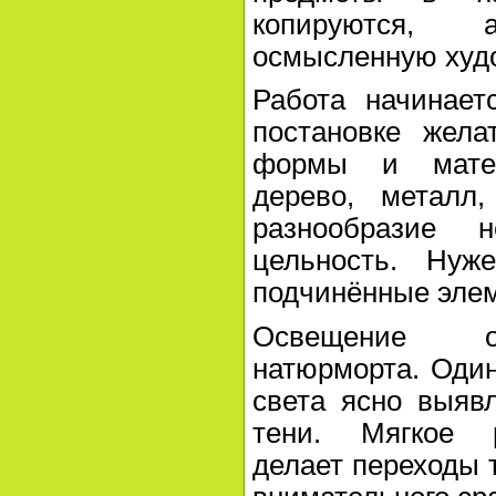
копируются,
осмысленную худ
Работа начинает
постановке жела
формы и матер
дерево, металл,
разнообразие 
цельность. Нуж
подчинённые эле
Освещение оп
натюрморта. Оди
света ясно выяв
тени. Мягкое 
делает переходы 