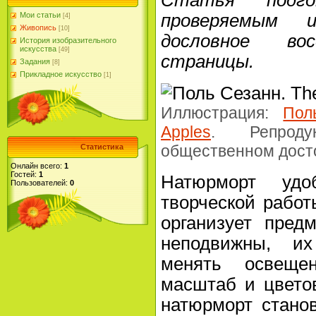
Статья подго
Мои статьи
проверяемым 
[4]
Живопись
[10]
дословное вос
История изобразительного
искусства
[49]
страницы.
Задания
[8]
Прикладное искусство
[1]
Иллюстрация:
Пол
Apples
. Репроду
общественном дост
Статистика
Онлайн всего:
1
Гостей:
1
Натюрморт уд
Пользователей:
0
творческой работ
организует пред
неподвижны, их
менять освещен
масштаб и цвето
натюрморт стано