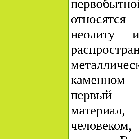
первобыт
относятс
неолиту 
распростр
металличе
каменном 
первый и
материал,
человеком