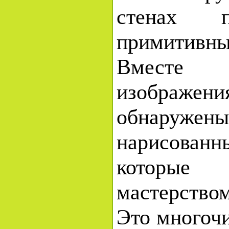
стенах 
примитивны
Вместе
изображ
обнаруж
нарисован
которы
мастерств
Это многоч