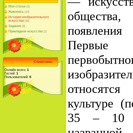
— искусств
Мои статьи
[4]
общества,
Живопись
[10]
История изобразительного
искусства
[49]
появления
Задания
[8]
Прикладное искусство
[1]
Первые 
первобытно
Статистика
изобразите
Онлайн всего:
1
Гостей:
1
Пользователей:
0
относятся
культуре (
35 – 10 т
названн