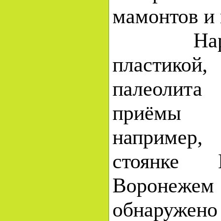
мамонтов и 
Наряду
пластикой,
палеолита
приёмы 
например
стоянке 
Ворон
обнаружен