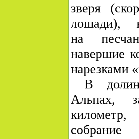
зверя (ско
лошади), в
на песча
навершие к
нарезками «
В долин
Альпах, 
километр
собрание