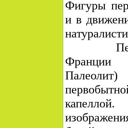
Фигуры пер
и в движен
натуралисти
Пещеру
Франци
Палеоли
первобытн
капелло
изображени