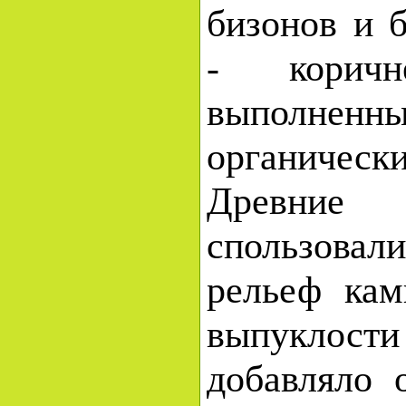
бизонов и 
- коричн
выполненн
органическ
Древние
спользовал
рельеф кам
выпуклос
добавляло 