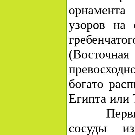
орнамента
узоров на 
гребенч
(Восточн
превосход
богато рас
Египта или 
Первые 
сосуды из