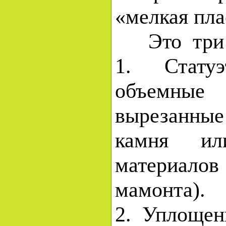
«мелкая пла
Это три т
1. Стат
объемны
вырезанн
камня и
материало
мамонта).
2. Уплощен