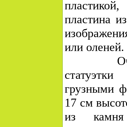
пластикой,
пластина и
изображени
или оленей.
Очень 
статуэт
грузными ф
17 см высо
из камн