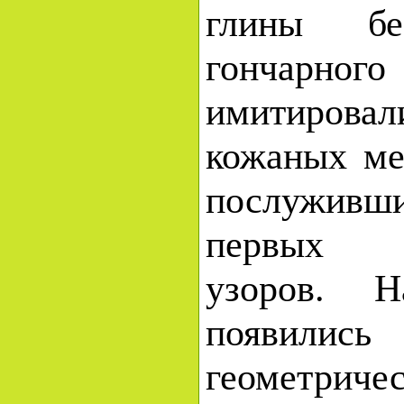
глины бе
гончарн
имитиро
кожаных ме
послуживши
первых 
узоров. 
появили
геометриче