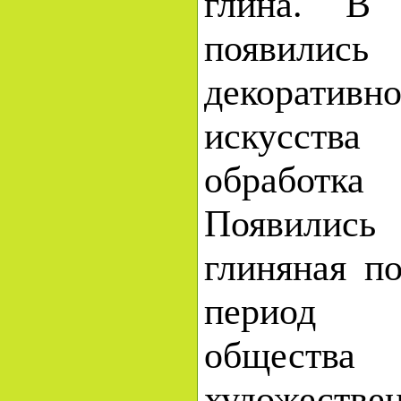
глина. В 
появилис
декоративн
искусст
обработ
Появились
глиняная п
период 
общества
художеств