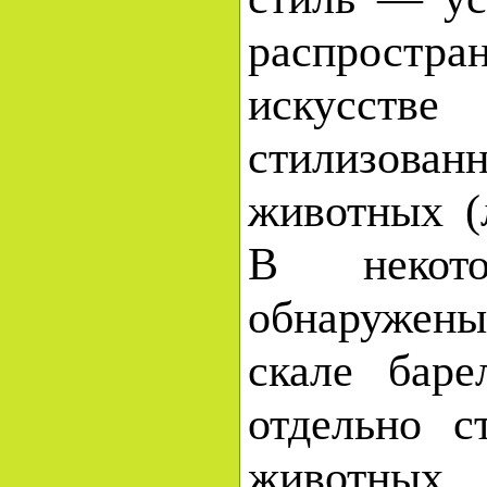
распрос
искусст
стилизован
животных (
В некот
обнаружен
скале баре
отдельно с
животны