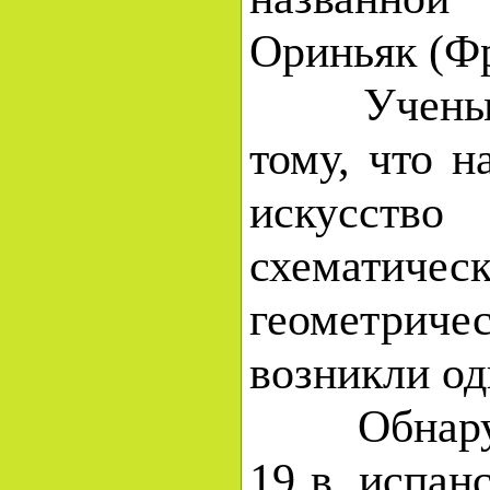
Ориньяк (Ф
Ученые 
тому, что н
искусство
схематиче
геометри
возникли о
Обнаруже
19 в. испан