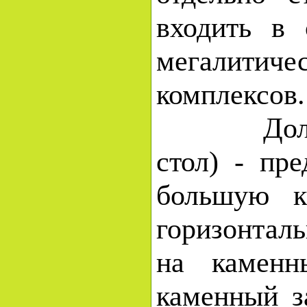
входить в 
мегалитиче
комплексов
Дольмен
стол) - пр
большую к
горизонта
на каменн
каменный з