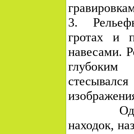
гравировкам
3. Релье
гротах и 
навесами. 
глубоким
стесывал
изображени
Одной 
находок, н