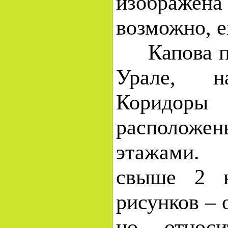
изображ
возможно, е
Капова пе
Урале, 
Коридо
располо
этажами.
свыше 2 к
рисунков – 
но относи