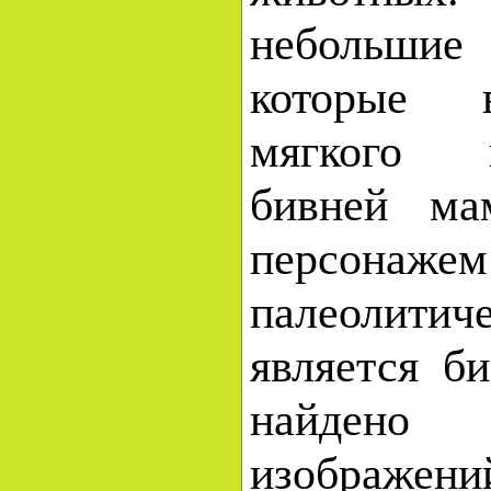
небольши
которые 
мягкого 
бивней ма
персонажем
палеолитич
является б
найдено
изображени