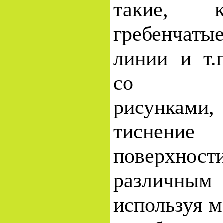
такие, к
гребенчатые
линии и т.
со схем
рисунками,
тиснени
поверхн
различн
используя 