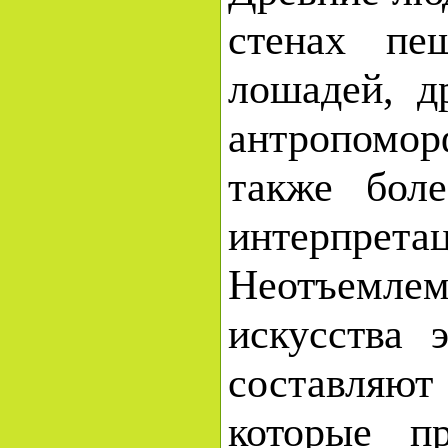
стенах пе
лошадей, д
антропомор
также бол
интерпретац
Неотъем
искусства 
составля
которые пр