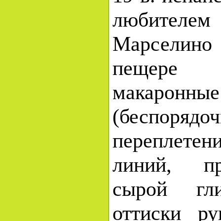
любите
Марселино 
пещере
макарон
(беспорядо
переплете
линий, п
сырой гли
оттиски ру