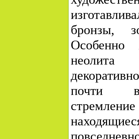
изготавлив
бронзы, зо
Особенно 
неолит
декоративн
почти в
стремление
наход
повседневн