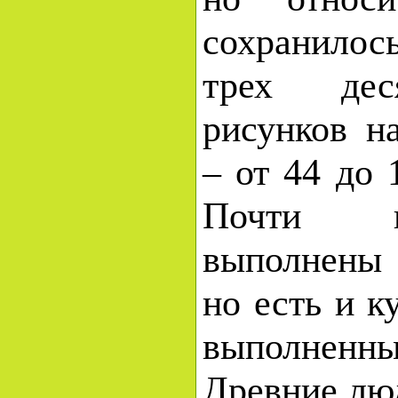
сохранило
трех дес
рисунков н
– от 44 до 
Почти в
выполнены 
но есть и к
выполне
Древние лю