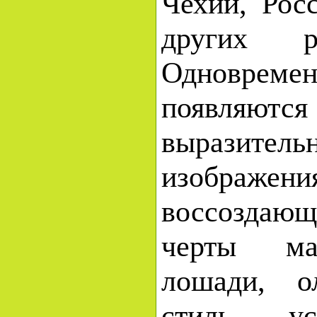
Чехии, Рос
других р
Одновре
появляют
выразитель
изображе
воссоздающ
черты ма
лошади, о
стиль — ус