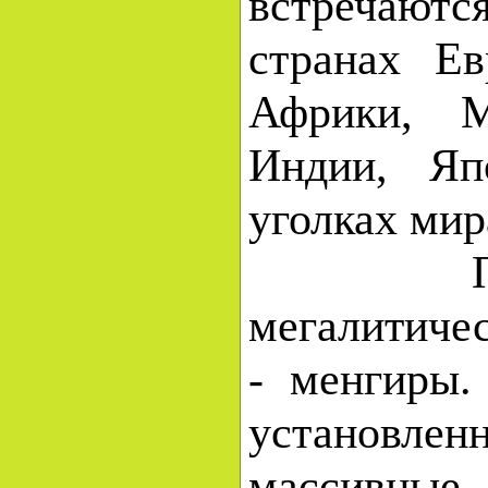
встречаютс
странах Ев
Африки, 
Индии, Яп
уголках мир
Прост
мегалитиче
- менгиры.
установлен
массивны