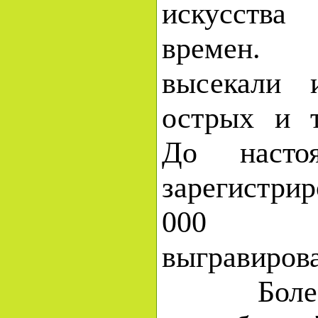
искусства 
времен.
высекали
острых и т
До насто
зарегистри
000 н
выгравиров
Более п