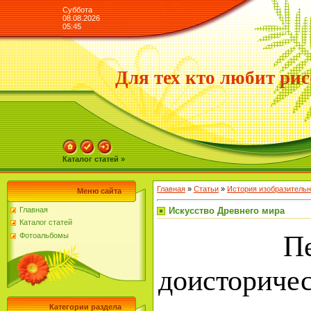
Суббота
08.08.2026
05:45
Для тех кто любит рис
Каталог статей »
Главная
»
Статьи
»
История изобразительн
Меню сайта
Искусство Древнего мира
Главная
Каталог статей
Перво
Фотоальбомы
доисториче
Категории раздела