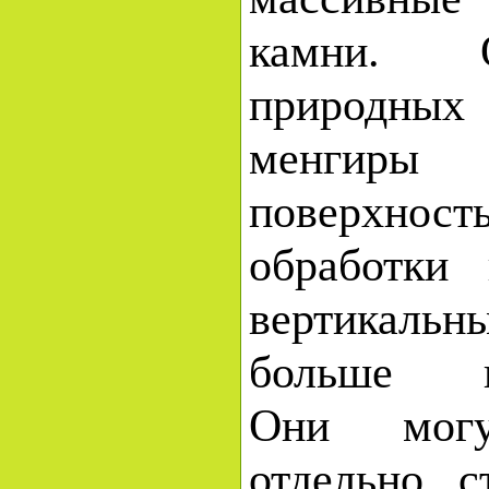
камни. 
природных
менгиры
поверхнос
обработки
вертикальн
больше го
Они мог
отдельно с