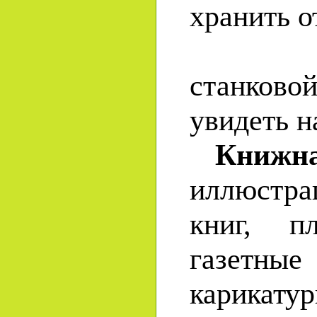
хранить о
Прои
станково
увидеть н
Книжна
иллюстра
книг, п
газетн
карикатур