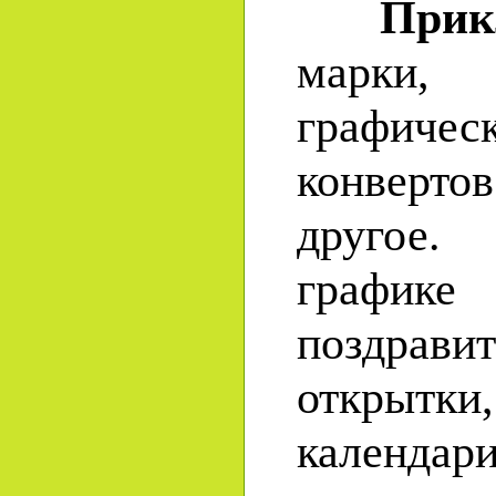
Прик
марки
графичес
конвертов
другое.
график
поздрави
открытк
календа