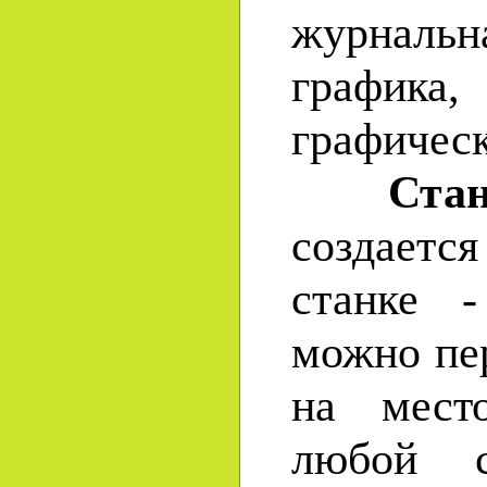
журнальн
график
графическ
Ста
создает
станке -
можно пе
на мест
любой 