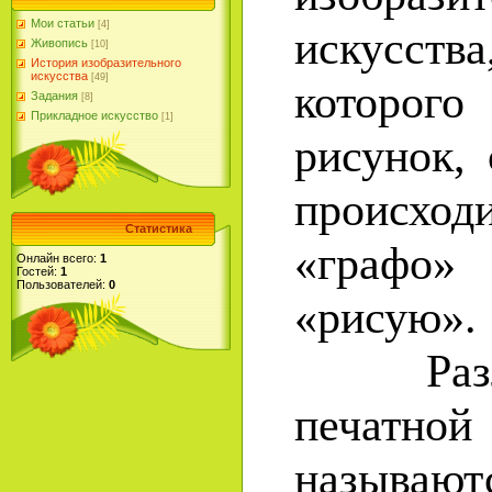
Мои статьи
[4]
искусс
Живопись
[10]
История изобразительного
искусства
[49]
которог
Задания
[8]
Прикладное искусство
[1]
рисунок,
происход
Статистика
«графо
Онлайн всего:
1
Гостей:
1
Пользователей:
0
«рисую».
Различ
печат
называют