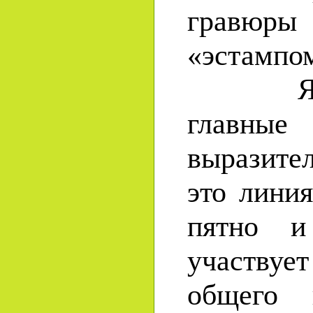
гравюры
«эстампо
Язык 
глав
выразите
это линия
пятно и
участву
общего 