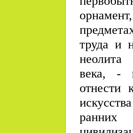
первобыт
орнамент
предмета
труда и 
неолита
века, -
отнести 
искусст
ранни
цивилиз