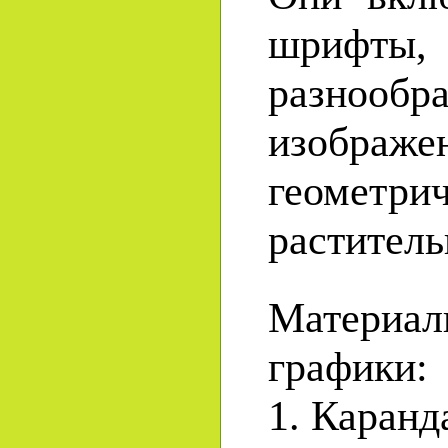
шриф
разнообр
изображе
геоме
раститель
Материа
графики:
1. Каран