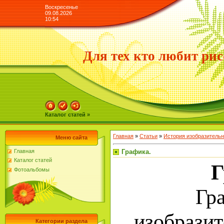
Воскресенье
09.08.2026
10:54
Для тех кто любит рис
Каталог статей »
Главная
»
Статьи
»
История изобразительн
Меню сайта
Графика.
Главная
Каталог статей
Г
Фотоальбомы
График
изобразит
Категории раздела