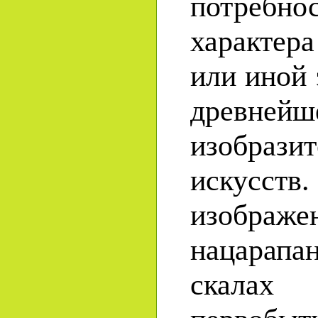
потребн
характер
или иной 
древ
изобрази
искус
изображе
нацарапа
скал