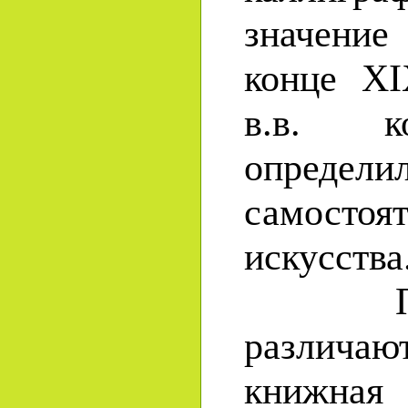
значени
конце X
в.в. к
опред
самосто
искусства
По н
различаю
книжна