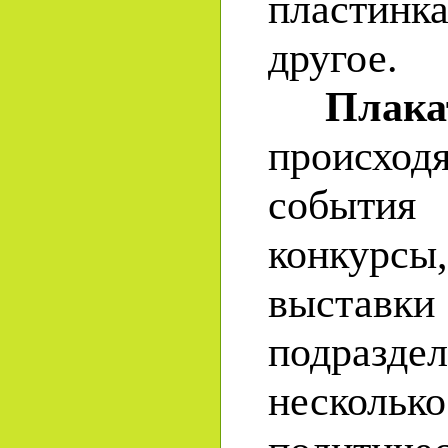
пластин
другое.
Плака
происхо
события
конкурс
выставк
подраз
неско