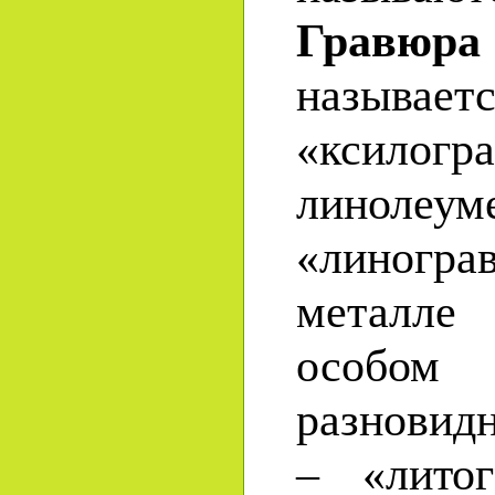
Гравюра
назы
«ксило
лино
«линог
металле
особ
разновид
– «литог