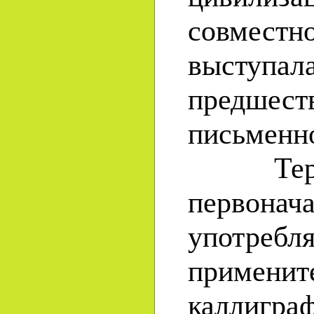
совместн
высту
предшест
письменн
Терми
первонач
употре
применит
каллиг