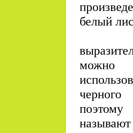
произве
белый лис
До
выразите
можно
использ
черного
поэтому
называю