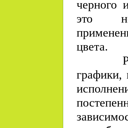
черного 
это н
примене
цвета.
Разли
графики, 
исполне
пост
завис