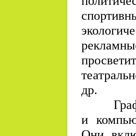
политичес
спортивн
экологиче
рекламны
просветит
театраль
др.
Графич
и компью
Они вклю