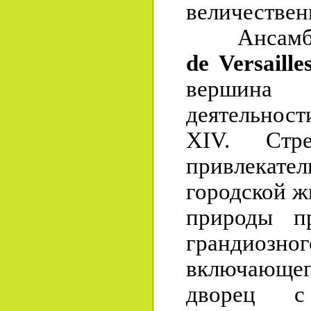
величествен
Ансамбль
de Versaille
вершина
деятельнос
XIV. Стре
привлека
городской ж
природы п
грандиоз
включающ
дворец с