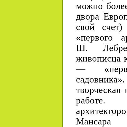
можно более
двора Евро
свой счет
«первого а
Ш. Лебр
живописца к
— «перво
садовник
творческая 
работе
архитектор
Мансара 