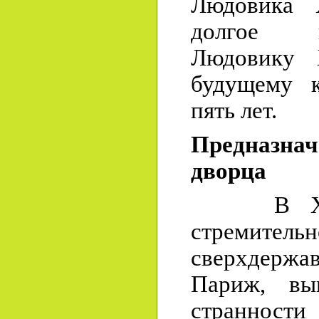
Людовика 
долгое в
Людовику 
будущему к
пять лет.
Предназнач
дворца
В XVII 
стремите
сверхдержа
Париж, вы
странност