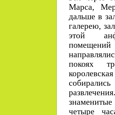
Марса, Мер
дальше в за
галерею, за
этой анф
помещен
направлялис
покоях т
королевская
собирали
развлеч
знаменитые
четыре час