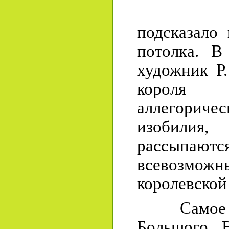
Назнач
подсказало
потолка. В
художник Р.
короля
аллегориче
изобили
рассып
всевозмож
королевской
Самое па
Большого В