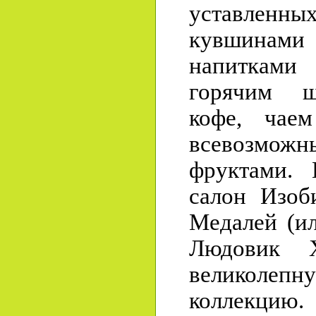
уставлен
кувшинами
напиткам
горячим ш
кофе, ча
всевозмо
фруктами.
салон Изоб
Медалей (ил
Людовик 
великолепн
коллекцию