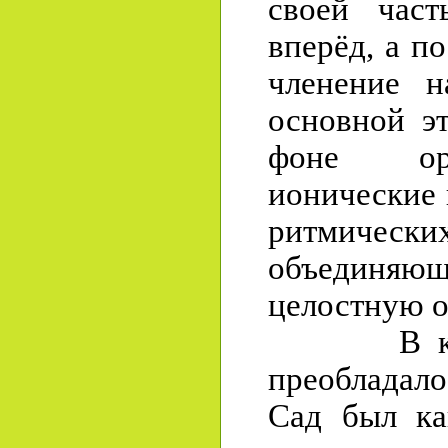
своей част
вперёд, а п
членение н
основной э
фоне ор
ионические 
ритмиче
объедин
целостную 
В класс
преобладало
Сад был ка