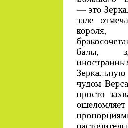
— это Зерка
зале отмеч
короля,
бракосочет
балы, з
иностра
Зеркальную
чудом Верса
просто захв
ошеломляет 
пропорция
расточит