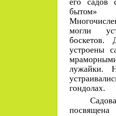
его садов 
бытом» 
Многочисл
могли уст
боскетов. 
устроены с
мраморными
лужайки. 
устраива
гондолах.
Садовая с
посвящена 