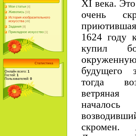
XI века. Это
Мои статьи
[4]
очень скр
Живопись
[10]
История изобразительного
искусства
[49]
приютившая
Задания
[8]
Прикладное искусство
[1]
1624 году 
купил бо
окруженную
Статистика
будущего з
Онлайн всего:
1
Гостей:
1
тогда во
Пользователей:
0
ветряная 
началось 
возводивши
скромен.