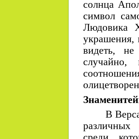
солнца Апол
символ сам
Людовика X
украшения,
видеть, не
случайно,
соотношени
олицетворен
Знаменитей
В Версале
различных
среди кот