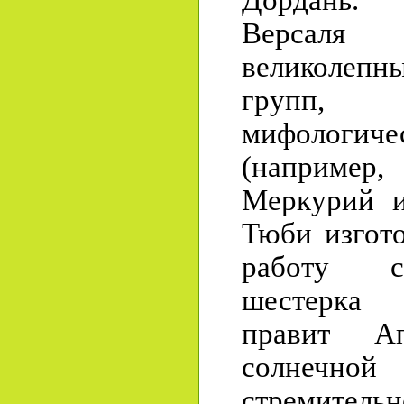
Версаля 
великолепн
групп, 
мифолог
(например,
Меркурий и
Тюби изгот
работу с
шестерка 
правит А
солнечн
стремитель