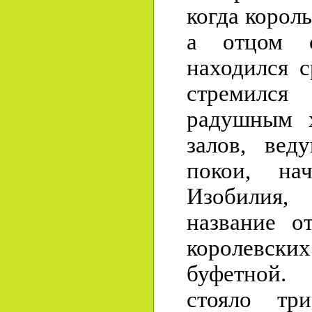
когда корол
а отцом с
находился с
стремилс
радушным х
залов, вед
покои, на
Изобилия,
название о
королевски
буфетной.
стояло тр