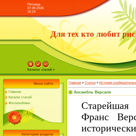
Пятница
07.08.2026
15:24
Для тех кто любит рис
Каталог статей »
Главная
»
Статьи
»
История изобразительн
Меню сайта
Ансамбль Версаля
Главная
Каталог статей
Старейшая
Фотоальбомы
Франс Верс
историческ
Категории раздела