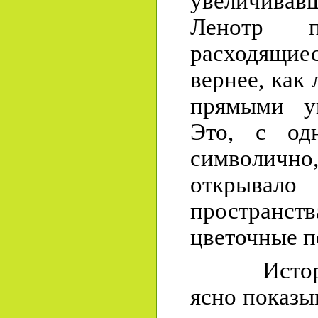
увеличивав
Ленотр п
расходящиес
вернее, как 
прямыми уг
Это, с од
символич
открывало
пространств
цветочные п
История 
ясно показы