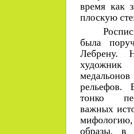
время как 
плоскую сте
Роспись З
была пору
Лебрену. 
художник
медальон
рельефов. 
тонко пе
важных ист
мифологию, 
образы, в 