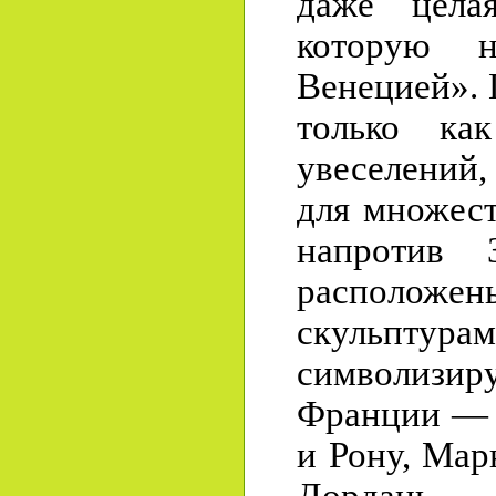
даже целая
которую н
Венецией». 
только ка
увеселений,
для множест
напротив З
расположе
скульптурам
символи
Франции — 
и Рону, Мар
Дордань.