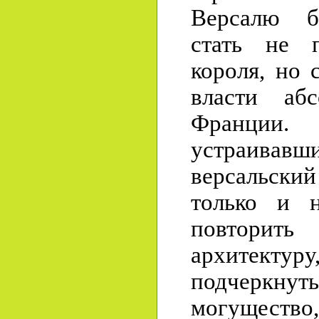
Версалю б
стать не п
короля, но 
власти аб
Франции.
устраивавш
версальски
только и н
повторит
архитекту
подчеркн
могуществ