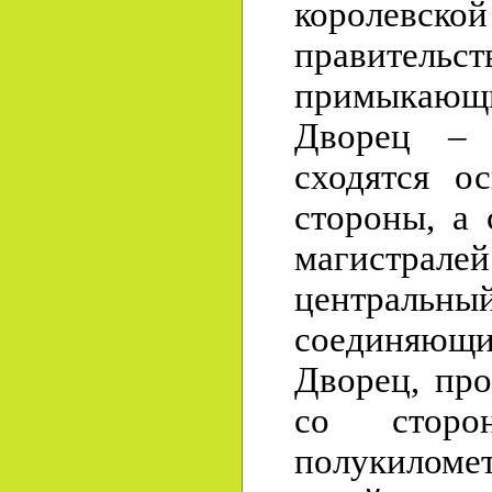
королев
правительст
примыкающи
Дворец – 
сходятся о
стороны, а 
магистралей
центральны
соединяющи
Дворец, про
со сторо
полукиломет