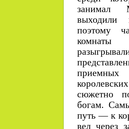
занимал 
выходили к
поэтому ч
комнаты
разыгрыва
представ
приемных
королевс
сюжетно п
богам. Сам
путь — к ко
вел через 