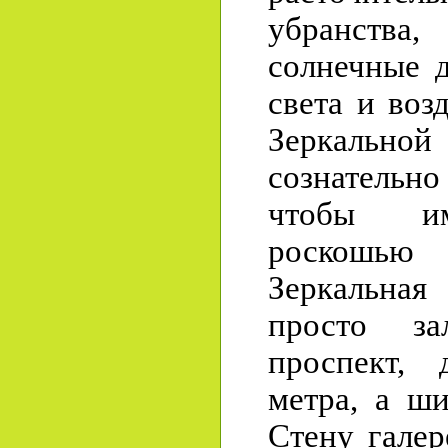
убранств
солнечные 
света и воз
Зеркально
сознательн
чтобы им
роскошью
Зеркальная
просто з
проспект, 
метра, а ш
Стену галер