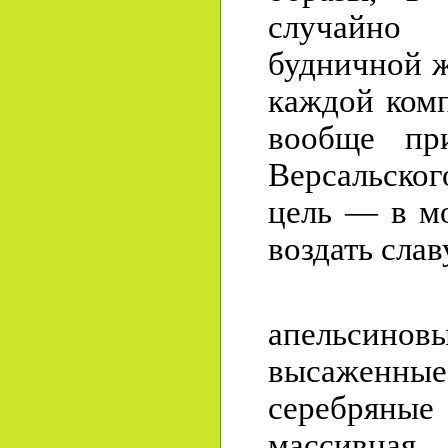
случайно
будничной ж
каждой ком
вообще пр
Версальско
цель — в м
воздать слав
Галер
апельси
высажен
серебряные
массивная 