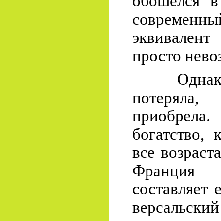
обошелся в
совреме
эквивалент
просто нево
Однако Ф
потерял
приобрела.
богатство, 
все возраст
Франция
составляет 
версальс