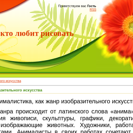
Приветствуем вас
Гость
RSS
 кто любит рисовать
ого искусства
азительного искусства
ималистика, как жанр изобразительного искусст
а происходит от латинского слова «анима» 
ия живописи, скульптуры, графики, декора
, изображающие животных. Художники, рабо
ами. Анималисты в своих работах сочетают