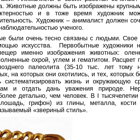
а. Животные должны быть изображены крупным
актерностью и в тоже время художник мо
ительность. Художник – анималист должен со
 наблюдательностью ученого.
ли очень тесно связаны с людьми. Свое 
мощью искусства. Первобытные художники н
пещер именно изображения животных: олене
олненные охрой, углем и гематитом. Расцвет 
озднего палеолита (35-10 тыс. лет тому 
ых, на которых они охотились, и тех, которых 
ь систематизировать жизнь и окружающую с
кам и отдать дань уважения природе. Не
олее детально, чем человек. В I тысячелетии 
 лошадь, грифон) из глины, металла, кости
 так называемый «звериный стиль».