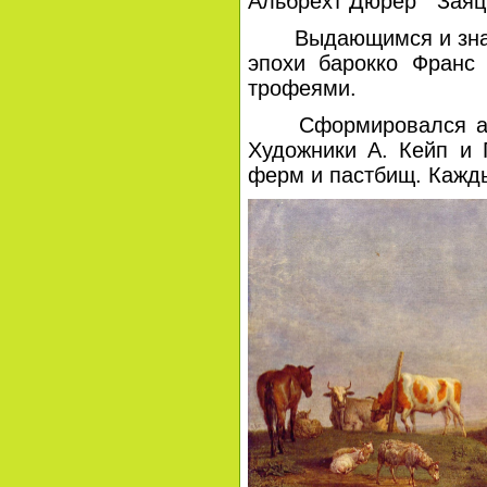
Альбрехт Дюрер "Заяц
Выдающимся и знамен
эпохи барокко Франс
трофеями.
Сформировался анима
Художники А. Кейп и
ферм и пастбищ. Кажды