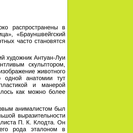
ко распространены в
ица», «Брауншвейгский
тных часто становятся
й художник Антуан-Луи
нтливым скульптором,
 изображение животного
о одной анатомии тут
пластикой и манерой
илось как можно более
ервым анималистом был
ольшой выразительности
листа П. К. Клодта. Он
оего рода эталоном в