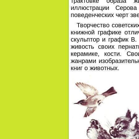
трактовке образа ж
иллюстрации Серов
поведенческих черт зве
Творчество советских
книжной графике отли
скульптор и график В.
живость своих пернат
керамике, кости. Св
жанрами изобразитель
книг о животных.