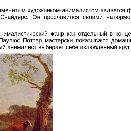
"
итым художником-анималистом является ф
 Снайдерс. Он прославился своими натюрм
листический жанр как отдельный в конце 
 Паулюс Поттер мастерски показывают домаш
й анималист выбирает себе излюбленный круг 