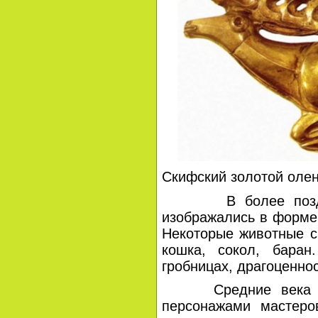
Скифский золотой олен
В более позднем и
изображались в форме 
Некоторые животные сч
кошка, сокол, баран
гробницах, драгоценнос
Средние века доб
персонажами мастеро