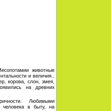
сопотамии животные
нтальности и величия..
р, корова, слон, змея,
появились на древних
ичности. Любимыми
 человека в быту, на