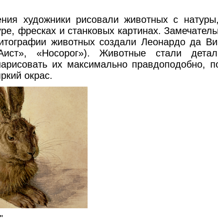
 художники рисовали животных с натуры,
уре, фресках и станковых картинах. Замечатель
литографии животных создали Леонардо да В
Аист», «Носорог»). Животные стали детал
нарисовать их максимально правдоподобно, по
ркий окрас.