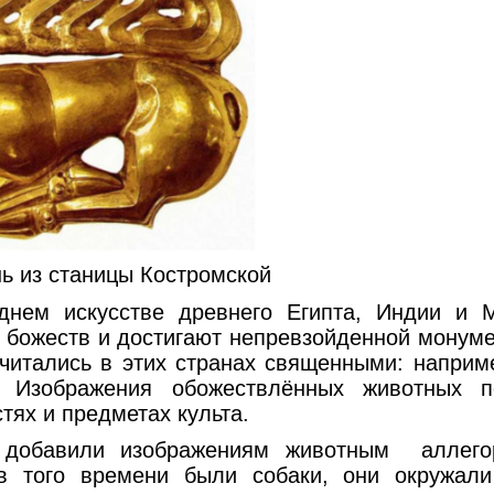
ь из станицы Костромской
скусстве древнего Египта, Индии и Ме
божеств и достигают непревзойденной монуме
итались в этих странах священными: наприме
. Изображения обожествлённых животных 
тях и предметах культа.
авили изображениям животным аллегор
в того времени были собаки, они окружали