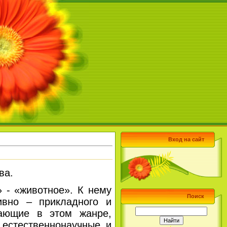
Вход на сайт
ва.
- «животное». К нему
Поиск
тивно – прикладного и
тающие в этом жанре,
 естественнонаучные и