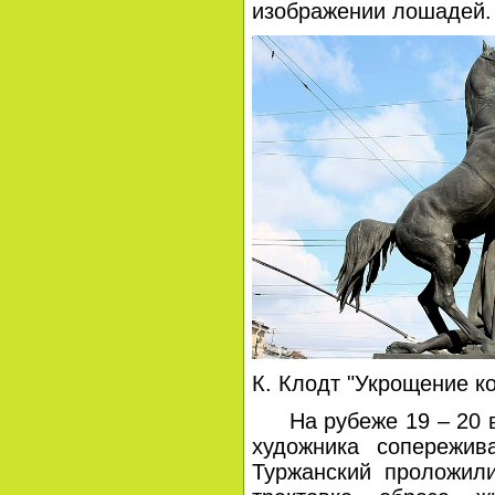
изображении лошадей.
К. Клодт "Укрощение к
На рубеже 19 – 20 ве
художника сопережив
Туржанский проложили