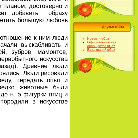
 планом, достоверно и
жет добавить образу
четать большую любовь
Друзья сайта
отношение к ним люди
Новости uCoz
Официальный чат
ачали выскабливать и
сообщества uCoz
База знаний uCoz
й, зубров, мамонтов,
первобытного искусства
назад). Древние люди
боялись. Люди рисовали
реду, передать опыт и
редко животные были
до н. э фигурки птиц и
 породили в искусстве