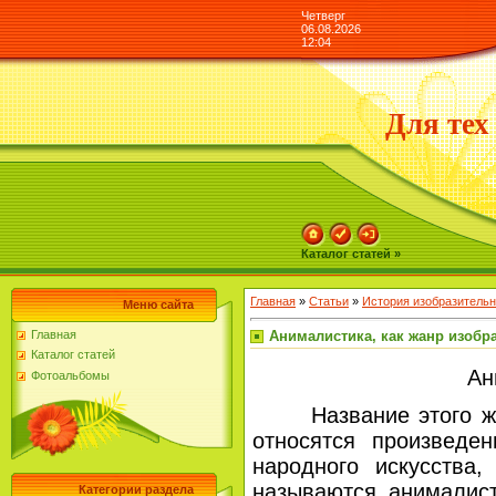
Четверг
06.08.2026
12:04
Для тех
Каталог статей »
Главная
»
Статьи
»
История изобразительн
Меню сайта
Анималистика, как жанр изобр
Главная
Каталог статей
Ан
Фотоальбомы
Название этого жанр
относятся произведен
народного искусства
называются анималист
Категории раздела