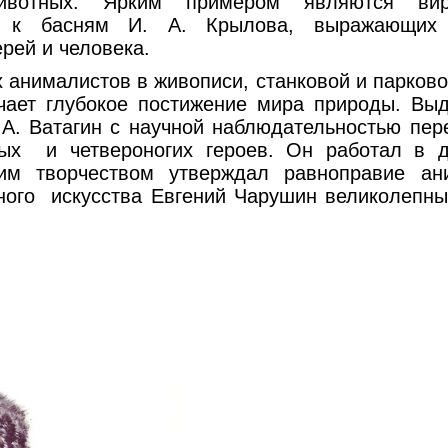
ивотных. Ярким примером являются вир
а к басням И. А. Крылова, выражающих 
рей и человека.
 анималистов в живописи, станковой и парковой
чает глубокое постижение мира природы. В
 А. Ватагин с научной наблюдательностью пе
ых и четвероногих героев. Он работал в д
оим творчеством утверждал равноправие ан
ного искусства Евгений Чарушин великолепны