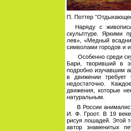
П. Поттер "Отдыхающе
Наряду с живописью
скульптуре. Яркими п
лев», «Медный всадни
символами городов и и
Особенно среди скуль
Бари, творивший в э
подробно изучавшим ан
в движении требует 
недостаточно. Кажд
движения, которые не
натуральным.
В России анималистич
И. Ф. Гроот. В 19 век
рисуя лошадей. Этой т
автор знаменитых пе