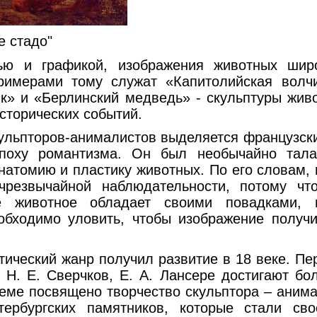
е стадо"
 и графикой, изображения животных широ
римерами тому служат «Капитолийская волч
к» и «Берлинский медведь» - скульптуры живо
сторических событий.
пторов-анималистов выделяется французски
поху романтизма. Он был необычайно тала
атомию и пластику животных. По его словам,
чрезвычайной наблюдательности, потому чт
ое животное обладает своими повадками, 
обходимо уловить, чтобы изображение получ
еский жанр получил развитие в 18 веке. П
е Н. Е. Сверчков, Е. А. Лансере достигают б
еме посвящено творчество скульптора – анима
тербургских памятников, которые стали св