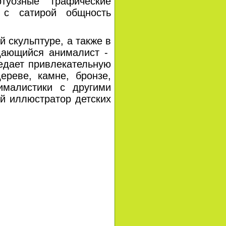
туозные графические
с сатирой общность
 скульптуре, а также в
ыдающийся анималист -
редает привлекательную
ереве, камне, бронзе,
ималистики с другими
й иллюстратор детских