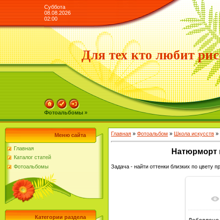
Суббота
08.08.2026
02:00
Для тех кто любит рис
Фотоальбомы »
Главная
»
Фотоальбом
»
Школа искусств
»
Меню сайта
Главная
Натюрморт в
Каталог статей
Фотоальбомы
Задача - найти оттенки близких по цвету п
Категории раздела