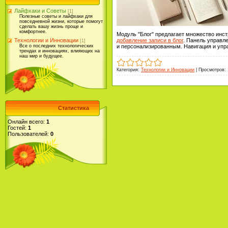
Лайфхаки и Советы
[1]
Полезные советы и лайфхаки для
повседневной жизни, которые помогут
сделать вашу жизнь проще и
комфортнее.
Модуль "Блог" предлагает множество инст
Технологии и Инновации
добавление записи в блог
. Панель управле
[1]
Все о последних технологических
и персонализированным. Навигация и упр
трендах и инновациях, влияющих на
наш мир и будущее.
Категория:
Технологии и Инновации
|
Просмотров:
Статистика
Онлайн всего:
1
Гостей:
1
Пользователей:
0