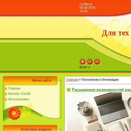
Суббота
08.08.2026
10:03
Для тех
Блог »
Главная
»
Технологии и Инновации
Меню сайта
Главная
Расширение возможностей ваш
Каталог статей
Фотоальбомы
Категории раздела