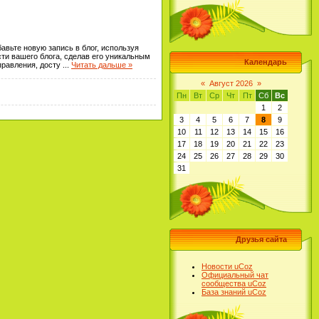
авьте новую запись в блог, используя
сти вашего блога, сделав его уникальным
Календарь
правления, досту
...
Читать дальше »
«
Август 2026
»
Пн
Вт
Ср
Чт
Пт
Сб
Вс
1
2
3
4
5
6
7
8
9
10
11
12
13
14
15
16
17
18
19
20
21
22
23
24
25
26
27
28
29
30
31
Друзья сайта
Новости uCoz
Официальный чат
сообщества uCoz
База знаний uCoz